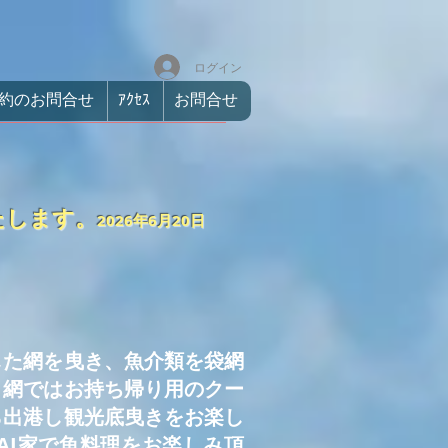
ログイン
約のお問合せ
ｱｸｾｽ
お問合せ
たします。
2026年6月20日
した網を曳き、魚介類を袋網
き網ではお持ち帰り用のクー
ら出港し観光底曳きをお楽し
AI家で魚料理をお楽しみ頂