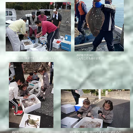
2019年10月
2021年11月14日​
​捕れた物の山分け風景です。じゃんけんｏｒくじ？
こんなこともあります。
2021年11月27日
エビを1匹づつ振り分けています。いつ終わるの