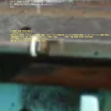
今ｼｰｽﾞﾝ最後のお客様、カニが捕れなくて残念で
かな？
す。3家族のお子様方が捕れた物を振り分けてい
ます。
🦪
牡蠣食べ放題 予約受付開始 🦪
〜 大変お待たせいたしました 〜
生育不良のため延期しておりました「牡蠣食べ放題」ですが、このたび準備が整いましたので予約受付を開始いたします！今シーズンも新鮮で美味し
【開催期間】2月27日（金）〜4月頃まで【料金】大人 2,900円（税込） 小学生 半額【時間】90分制（完全予約制）
※仕入れ状況により内容が変更になる場合がございます。
※数に限りがございますのでお早めにご予約ください。