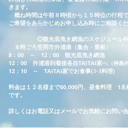
きます。
概ね時間は午前８時頃から１５時位の行程で
ご希望をあらかじめお申し込み時にご相談く
◎観光底曳き網漁のスケジュール
８時ごろ笠岡市外浦港（集合・乗船）
8：00 ～ 12：00 観光底曳き網漁
12：00 外浦港到着後各自TAITAI家へ
（神島外
12：10 ～ TAITAI家でお食事(ｺｰｽ料理)
料金は１２名様まで60,000円、昼食料理 1名様
です。
詳しくはお電話又はメールでお気軽にお問い