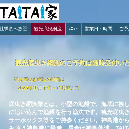
牡蠣食べ放題
観光底曳網漁
ﾒﾆｭｰ
営業日・時間
ご予
観光底曳き網漁のご予約は随時受付い
観光底曳き網漁の期間は
2026年10月下旬～1
1月末まで
底曳き網漁業とは、小型の漁船で、海底に接
に追い込んで漁獲を行う漁法です。観光底曳
ラーボックス等をご持参ください。神島港か
み頂き神島港に帰港、昼食は神島外浦 TAIT