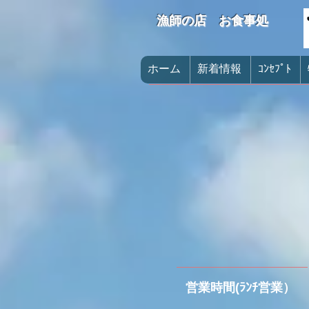
漁師の店 お食事処
ホーム
新着情報
ｺﾝｾﾌﾟﾄ
営業時間(ﾗﾝﾁ営業）